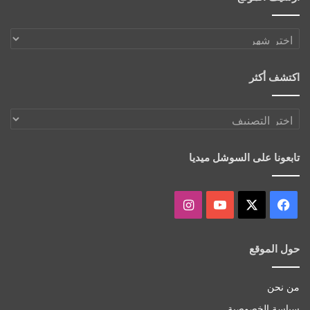
أرشيف
الموقع
اكتشف أكثر
اكتشف
أكثر
تابعونا على السوشل ميديا
‫X
فيسبوك
‫YouTube
انستقرام
حول الموقع
من نحن
سياسة الخصوصية