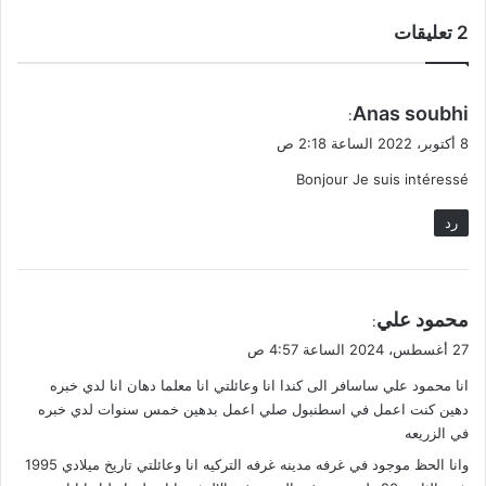
‫2 تعليقات
ي
Anas soubhi
:
ق
8 أكتوبر، 2022 الساعة 2:18 ص
و
Bonjour Je suis intéressé
ل
رد
ي
محمود علي
:
ق
27 أغسطس، 2024 الساعة 4:57 ص
و
انا محمود علي ساسافر الى كندا انا وعائلتي انا معلما دهان انا لدي خبره
ل
دهين كنت اعمل في اسطنبول صلي اعمل بدهين خمس سنوات لدي خبره
في الزريعه
وانا الحظ موجود في غرفه مدينه غرفه التركيه انا وعائلتي تاريخ ميلادي 1995