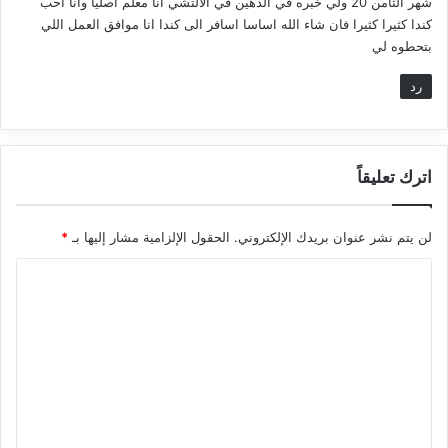
شهر الثامن 20 ولي خبره في الدهين في الالتشي انا معلم اصليا وانا احب
كندا كثيرا كثيرا فان شاء الله اساسا اسافر الى كندا انا موافق العمل اللي
بتحطوه لي
رد
اترك تعليقاً
لن يتم نشر عنوان بريدك الإلكتروني.
الحقول الإلزامية مشار إليها بـ
*
ا
ل
ت
ع
ل
ي