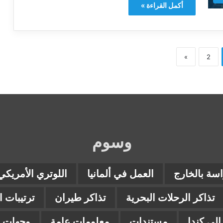
أكمل القراءة »
»
2
وسوم
اسة بالخارج
العمل في ألمانيا
اللوتري الأمريكي
تذاكر الرحلات البحرية
تذاكر طيران
ترتيبات 
لى كندا
مستندات
معلومات عامة
وجهات ب