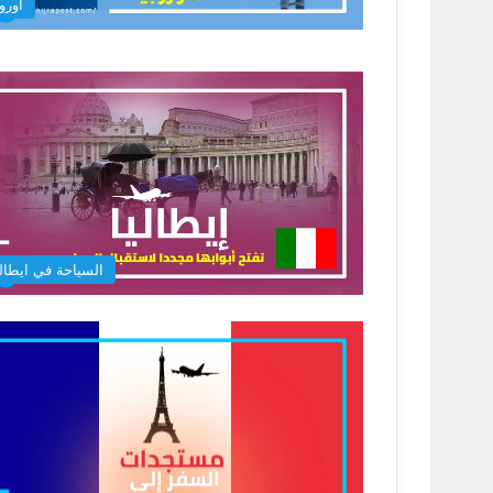
أوروب
السياحة في ايطالي