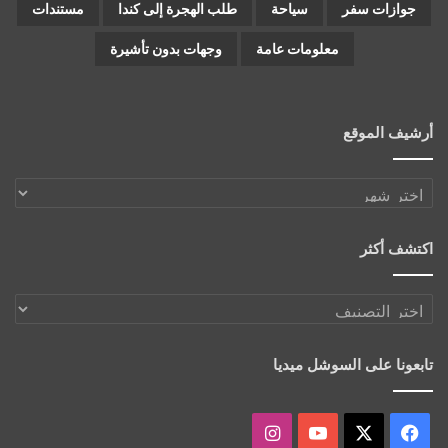
جوازات سفر
سياحة
طلب الهجرة إلى كندا
مستندات
معلومات عامة
وجهات بدون تأشيرة
أرشيف الموقع
أرشيف
الموقع
اكتشف أكثر
اكتشف
أكثر
تابعونا على السوشل ميديا
‫X
فيسبوك
‫YouTube
انستقرام