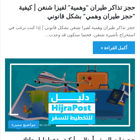
حجز تذاكر طيران “وهمية” لفيزا شنغن | كيفية
“حجز طيران وهمي” بشكل قانوني
حجز تذاكر طيران وهمية لفيزا شنغن بشكل قانوني | إذا كنت ترغب في
استخراج تأشيرة شنغن، فحتما ستكون قد وجدت…
أكمل القراءة »
مواضيع مميزة