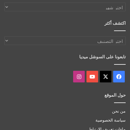
أرشيف
الموقع
اكتشف أكثر
اكتشف
أكثر
تابعونا على السوشل ميديا
‫X
فيسبوك
‫YouTube
انستقرام
حول الموقع
من نحن
سياسة الخصوصية
ملفات تعريف الإرتباط