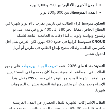
المدن الكبرى بالأقاليم:
بين 750 و1,000 يورو
المدن المتوسطة:
بين 600 و800 يورو
السكن:
متوسط كراء الطالب في باريس يقارب 915 يورو شهريا في
القطاع الخاص، مقابل نحو 380 إلى 400 يورو في مدن مثل بو
وليموج وبواتييه ولومان. أما الإقامات الجامعية التابعة لشبكة
CROUS
فمتوسط كرائها في حدود 420 يورو، لكن العرض يظل أقل
بكثير من الطلب، ولذلك ينصح بإيداع الطلب في مارس أو أبريل
لدخول شتنبر.
التغذية:
منذ
4 ماي 2026
، عمم
تعريف الوجبة بيورو واحد
على جميع
الطلاب في المطاعم الجامعية، بعدما كان محصورا في المستفيدين
من المنح. الشرط الوحيد هو التوفر على حساب Izly مفعل. هذا
الإجراء وحده يمكن أن يخفض ميزانية التغذية بعشرات اليوروهات
شهريا.
النقل:
الاشتراكات الشهرية للنقل الحضري في المدن الفرنسية
تتراوح غالبا بين 30 و90 يورو بحسب المدينة والسن، مع تخفيضات