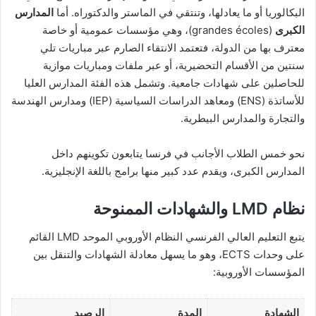
البكالوريا أو ما يعادلها، وتنتقي في الماستر والدكتوراه. أما
المدارس
الكبرى
(grandes écoles)، وهي مؤسسات عمومية أو خاصة
معترف بها من الدولة، فتعتمد الانتقاء الصارم عبر مباريات تلي
سنتين من الأقسام التحضيرية، أو عبر ملفات ومباريات موازية
للحاصلين على شهادات جامعية. وتشمل هذه الفئة المدارس العليا
للأساتذة (ENS) ومعاهد الدراسات السياسية (IEP) ومدارس الهندسة
والتجارة والمدارس البيطرية.
نحو خمس الطلاب الأجانب في فرنسا يتابعون تكوينهم داخل
المدارس الكبرى، ويقدم عدد كبير منها برامج باللغة الإنجليزية.
نظام LMD والشهادات الممنوحة
يتبع التعليم العالي الفرنسي النظام الأوروبي الموحد LMD القائم
على وحدات ECTS، وهو ما يسهل معادلة الشهادات والتنقل بين
المؤسسات الأوروبية:
الشهادة
المدة
الرصيد