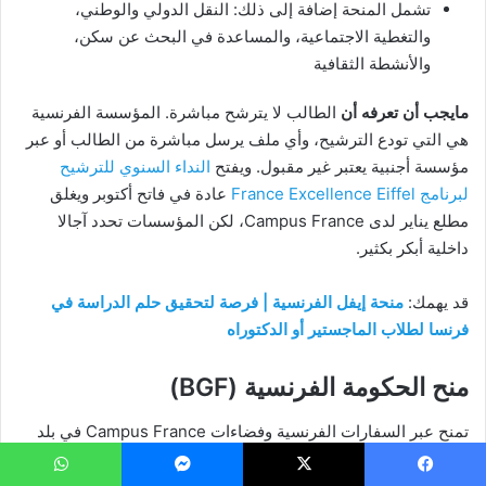
تشمل المنحة إضافة إلى ذلك: النقل الدولي والوطني،
والتغطية الاجتماعية، والمساعدة في البحث عن سكن،
والأنشطة الثقافية
مايجب أن تعرفه أن
الطالب لا يترشح مباشرة. المؤسسة الفرنسية
هي التي تودع الترشيح، وأي ملف يرسل مباشرة من الطالب أو عبر
مؤسسة أجنبية يعتبر غير مقبول. ويفتح
النداء السنوي للترشيح
لبرنامج France Excellence Eiffel
عادة في فاتح أكتوبر ويغلق
مطلع يناير لدى Campus France، لكن المؤسسات تحدد آجالا
داخلية أبكر بكثير.
قد يهمك:
منحة إيفل الفرنسية | فرصة لتحقيق حلم الدراسة في
فرنسا لطلاب الماجستير أو الدكتوراه
منح الحكومة الفرنسية (BGF)
تمنح عبر السفارات الفرنسية وفضاءات Campus France في بلد
الإقامة، وتختلف صيغها وشروطها من بلد لآخر. ميزتها المزدوجة أنها
توفر تعويضا شهريا وتخول
إعفاء تلقائيا كاملا من الرسوم التفاضلية
.
يسبوك
‫X
ماسنجر
واتساب