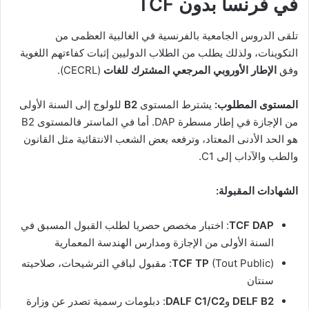
في فرنسا بدون TCF
تلقى الدروس الجامعية بالفرنسية في الغالبية العظمى من
التكوينات، ولذلك يطلب من الطلاب الدوليين إثبات كفاءتهم اللغوية
وفق
الإطار الأوروبي المرجعي المشترك للغات
(CECRL).
المستوى المطلوب:
يشترط المستوى
B2
للولوج إلى السنة الأولى
من الإجازة في إطار مسطرة DAP. أما في الماستر فالمستوى B2
هو الحد الأدنى المعتاد، وترفعه بعض الشعب الانتقائية مثل القانون
والطب والآداب إلى C1.
الشهادات المقبولة:
TCF DAP
: اختبار مخصص حصريا لطلب القبول المسبق في
السنة الأولى من الإجازة ومدارس الهندسة المعمارية
TCF TP
(Tout Public): مقبول لباقي الترشيحات، صلاحيته
سنتان
DELF B2
و
DALF C1/C2
: دبلومات رسمية تصدر عن وزارة