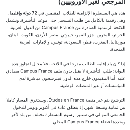
المرجعي لغير الأوروبيين)
هذه هي المسطرة الإلزامية للطلاب المقيمين في
72 دولة وإقليما
،
وهي رقمية بالكامل من طلب التسجيل حتى موعد التأشيرة. وتشمل
اللائحة الرسمية الصادرة عن Campus France من الدول العربية:
الجزائر، البحرين، جزر القمر، جيبوتي، مصر، الأردن، الكويت، لبنان،
موريتانيا، المغرب، قطر، السعودية، تونس، والإمارات العربية
المتحدة.
إذا كان بلد إقامة الطالب مدرجا في اللائحة، فلا مجال لتجاوز هذه
البوابة: طلب التأشيرة لا يقبل بدون ملف Campus France مصادق
عليه. أما المقيمون خارج هذه الدول فيترشحون مباشرة لدى
المؤسسات أو عبر المنصات الوطنية.
الترشيح يتم عبر منصة Études en France، ويستغرق المسار كاملا
بين ثمانية وتسعة أشهر، إذ ينطلق عادة في أكتوبر ونونبر للدخول
الجامعي الموالي في شتنبر. رسوم المسطرة تختلف من بلد لآخر
ويحددها فضاء Campus France المحلي.