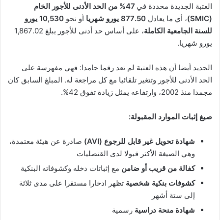
العتبة الجديدة محددة في
47% من الحد الأدنى للأجور الخام
(SMIC)
، أي ما يعادل
877.50 يورو شهريا
أو نحو
10,530 يورو
للسنة الجامعية الكاملة
، على أساس حد أدنى للأجور يبلغ 1,867.02
يورو شهريا.
الجديد أيضا أن هذه العتبة لم تعد رقما جامدا: فهي مفهرسة على
الحد الأدنى للأجور وتتغير تلقائيا مع كل مراجعة له. المبلغ السابق كان
مجمدا منذ 2002، وارتفاعه يمثل زيادة تفوق 42%.
صيغ إثبات الموارد المقبولة:
شهادة تحويل غير قابل للرجوع (AVI)
صادرة عن هيئة معتمدة،
وهي الصيغة الأكثر قبولا لدى القنصليات
كفالة من قريب أو ضامن
مع إثباتات دخله وكشوفاته البنكية
كشوفات بنكية شخصية
تظهر ادخارا مستقرا على مدى ثلاثة
إلى ستة أشهر
شهادة منحة دراسية
رسمية