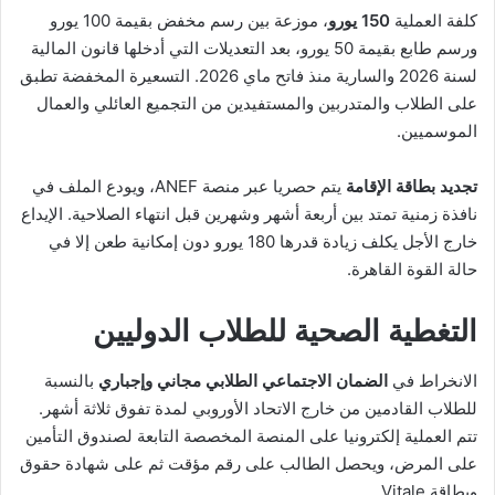
كلفة العملية
150 يورو
، موزعة بين رسم مخفض بقيمة 100 يورو
ورسم طابع بقيمة 50 يورو، بعد التعديلات التي أدخلها قانون المالية
لسنة 2026 والسارية منذ فاتح ماي 2026. التسعيرة المخفضة تطبق
على الطلاب والمتدربين والمستفيدين من التجميع العائلي والعمال
الموسميين.
تجديد بطاقة الإقامة
يتم حصريا عبر منصة ANEF، ويودع الملف في
نافذة زمنية تمتد بين أربعة أشهر وشهرين قبل انتهاء الصلاحية. الإيداع
خارج الأجل يكلف زيادة قدرها 180 يورو دون إمكانية طعن إلا في
حالة القوة القاهرة.
التغطية الصحية للطلاب الدوليين
الانخراط في
الضمان الاجتماعي الطلابي مجاني وإجباري
بالنسبة
للطلاب القادمين من خارج الاتحاد الأوروبي لمدة تفوق ثلاثة أشهر.
تتم العملية إلكترونيا على المنصة المخصصة التابعة لصندوق التأمين
على المرض، ويحصل الطالب على رقم مؤقت ثم على شهادة حقوق
وبطاقة Vitale.