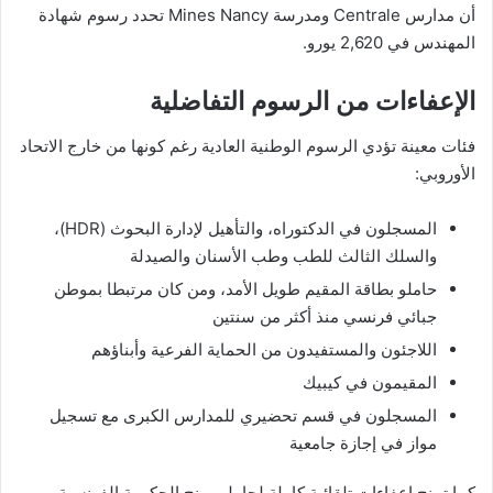
أن مدارس Centrale ومدرسة Mines Nancy تحدد رسوم شهادة
المهندس في 2,620 يورو.
الإعفاءات من الرسوم التفاضلية
فئات معينة تؤدي الرسوم الوطنية العادية رغم كونها من خارج الاتحاد
الأوروبي:
المسجلون في الدكتوراه، والتأهيل لإدارة البحوث (HDR)،
والسلك الثالث للطب وطب الأسنان والصيدلة
حاملو بطاقة المقيم طويل الأمد، ومن كان مرتبطا بموطن
جبائي فرنسي منذ أكثر من سنتين
اللاجئون والمستفيدون من الحماية الفرعية وأبناؤهم
المقيمون في كيبيك
المسجلون في قسم تحضيري للمدارس الكبرى مع تسجيل
مواز في إجازة جامعية
كما تمنح إعفاءات تلقائية كاملة لحاملي منح الحكومة الفرنسية،