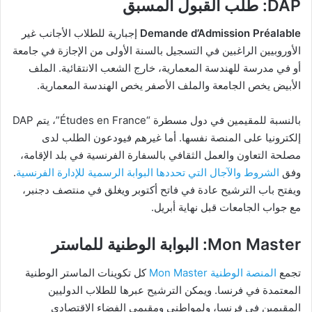
DAP: طلب القبول المسبق
Demande d’Admission Préalable
إجبارية للطلاب الأجانب غير
الأوروبيين الراغبين في التسجيل بالسنة الأولى من الإجازة في جامعة
أو في مدرسة للهندسة المعمارية، خارج الشعب الانتقائية. الملف
الأبيض يخص الجامعة والملف الأصفر يخص الهندسة المعمارية.
بالنسبة للمقيمين في دول مسطرة “Études en France”، يتم DAP
إلكترونيا على المنصة نفسها. أما غيرهم فيودعون الطلب لدى
مصلحة التعاون والعمل الثقافي بالسفارة الفرنسية في بلد الإقامة،
وفق
الشروط والآجال التي تحددها البوابة الرسمية للإدارة الفرنسية
.
ويفتح باب الترشيح عادة في فاتح أكتوبر ويغلق في منتصف دجنبر،
مع جواب الجامعات قبل نهاية أبريل.
Mon Master: البوابة الوطنية للماستر
تجمع
المنصة الوطنية Mon Master
كل تكوينات الماستر الوطنية
المعتمدة في فرنسا. ويمكن الترشيح عبرها للطلاب الدوليين
المقيمين في فرنسا، ولمواطني ومقيمي الفضاء الاقتصادي