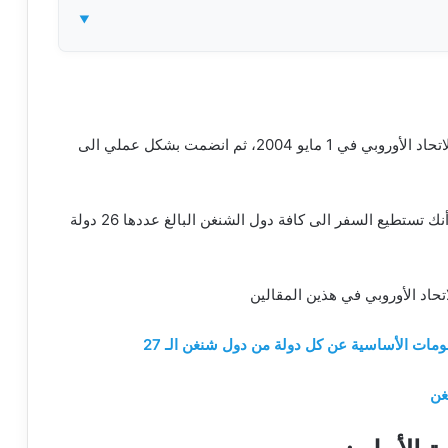
الجواب ببساطة هو نعم إذ أن هنغاريا انضمت أولا الى الاتحاد الأوروبي في 1 مايو 2004، ثم انضمت بشكل عملي الى
لذلك عند حصولك على فيزا هنغاريا شنغن ، فهذا يعني أنك تستطيع السفر الى كافة دول الشنغن البالغ عددها 26 دولة
حاد الأوروبي في هذين المقالين