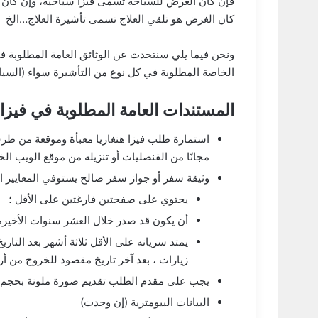
فإن كان الغرض للسياحة تسمى فيزا سياحية، وإن كان ال
كان الغرض هو تلقي العلاج تسمى تأشيرة العلاج…الخ
ونحن فيما يلي سنتحدث عن الوثائق العامة المطلوبة ف
الخاصة المطلوبة في كل نوع من التأشيرة سواء (السياحية
المستندات العامة المطلوبة في فيزا 
استمارة طلب فيزا هنغاريا معبأة وموقعة من 
مجانًا من القنصليات أو تنزيله من موقع الويب ا
وثيقة سفر أو جواز سفر صالح يستوفي المعايير ال
يحتوي على صفحتين فارغتين على الأقل ؛
أن يكون قد صدر خلال العشر سنوات الأخيرة
يمتد سريانه على الأقل ثلاثة أشهر بعد التار
زيارات ، بعد آخر تاريخ مقصود للخروج من أر
يجب على مقدم الطلب تقديم صورة ملونة بحجم جواز ال
البيانات البيومترية (إن وجدت)