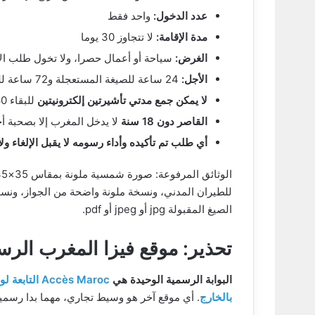
عدد الدخول:
واحد فقط
مدة الإقامة:
لا تتجاوز 30 يوما
الغرض:
سياحة أو أعمال حصرا، ولا تخول طلب الإ
الأجل:
24 ساعة للصيغة المستعجلة و72 ساعة للعادية، محسوبة بأيام العمل المغربية
لا يمكن جمع مدتي تأشيرتين إلكترونيتين
للبقاء 60 يوما؛ يجب مغادرة التراب المغربي عند انتهاء المدة الأولى
القاصر دون 18 سنة
لا يدخل المغرب إلا بصحبة أحد
أي طلب تم تأكيده وأداء رسومه لا يقبل الإلغاء ولا
الصيغ المقبولة jpg أو jpeg أو pdf.
تحذير: موقع فيزا المغرب الر
البوابة الرسمية الوحيدة هي
Accès Maroc
بالخارج
. أي موقع آخر هو وسيط تجاري، مهما بدا رسميا