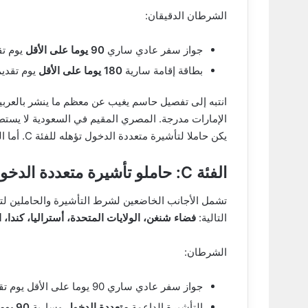
الشرطان الدقيقان:
جواز سفر عادي ساري
90 يوما على الأقل
يوم تق
بطاقة إقامة سارية
180 يوما على الأقل
يوم تقدي
انتبه إلى تفصيل حاسم يغيب عن معظم ما ينشر بالعربي
الإمارات مدرجة. المصري المقيم في السعودية لا يستطيع 
يكن حاملا لتأشيرة متعددة الدخول تؤهله للفئة C. أما المصري المقيم في أوروبا أو بريطانيا أو الإمارات فمؤهل مبدئيا.
الفئة C: حاملو تأشيرة متعددة الدخول
تشمل الأجانب الخاضعين لشرط التأشيرة والحاملين ل
التالية:
فضاء شنغن، الولايات المتحدة، أستراليا، كندا، الم
الشرطان:
جواز سفر عادي ساري 90 يوما على الأقل يوم تقديم الطلب
التأشيرة الداعمة
متعددة الدخول
وسارية
90 يوما على الأقل