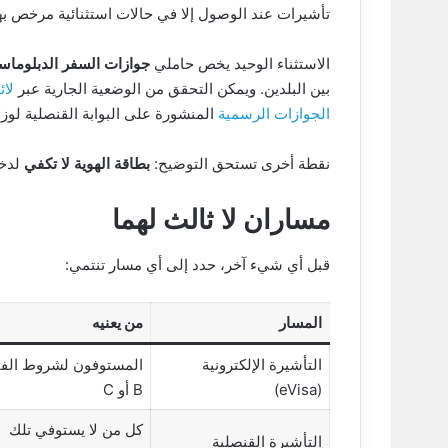
تأشيرات عند الوصول إلا في حالات استثنائية مرخص به
الاستثناء الوحيد يخص حاملي
جوازات السفر الدبلوماس
بين البلدين. ويمكن التحقق من الوضعية الجارية عبر
لائ
الجوازات الرسمية
المنشورة على البوابة القنصلية لوزا
نقطة أخرى تستحق التوضيح:
بطاقة الهوية لا تكفي
لدخو
مساران لا ثالث لهما
قبل أي شيء آخر، حدد إلى أي مسار تنتمي:
المسار
من يعنيه
التأشيرة الإلكترونية
المستوفون لشروط الفئ
(eVisa)
B أو C
كل من لا يستوفي تلك
التأشيرة القنصلية