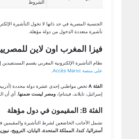
الشروط
الجنسية المصرية في حد ذاتها لا تخول التأشيرة الإلكترو
تأشيرة متعددة الدخول من دولة مؤهلة.
فيزا المغرب اون لاين للمصريين
نظام التأشيرة الإلكترونية المغربي يقسم المستفيدين
على منصة Accès Maroc
.
الفئة A
تخص مواطني إحدى عشرة دولة محددة (أذربيجان، ب
إسرائيل، تايلاند، فيتنام)،
ومصر ليست ضمنها
. أي أن ال
الفئة B: المقيمون في دول مؤهلة
تشمل الأجانب الخاضعين لشرط التأشيرة والمقيمين في
أستراليا، كندا، المملكة المتحدة، اليابان، النرويج، نيوز