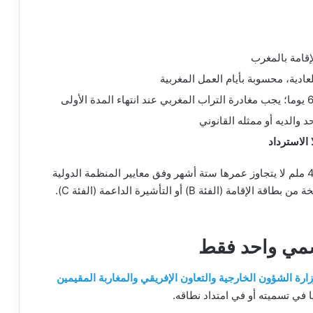
قامة بالمغرب
 والديه أو ممثله القانوني
 الاسترداد
الوثائق المرفوعة: صورة شمسية ملونة بمقاس 35×45 ملم لا يتجاوز عمرها ستة أشهر وفق معايير المنظمة الدولية
للطيران المدني، ونسخة ملونة واضحة من الجواز، ونسخة من بطاقة الإقامة (الفئة B) أو التأشيرة الداعمة (الفئة C).
سمي واحد فقط
 التابعة لوزارة الشؤون الخارجية والتعاون الإفريقي والمغاربة المقيمين
 في تسميته أو في امتداد نطاقه.