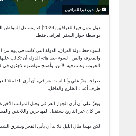
دول بدون فيزا للعراقيين
دول بدون فيزا للعراقيين 2026| 
بواسطة جواز السفر العراقي فقط.
لسوء حظ دولة العراق، الدولة التي كانت في يوم من ال
والمعرفة والفن. لسوء حظ هاته الدولة أن تكالب عليها 
الحروب وغاب فيه الأمن، وأصبح مواطنوه لاجئون في كافة 
صراحة يعزّ علي وأنا لست بعراقي، أن أرى بلدا مثلا ا
طرف أعداء الخارج والداخل.
ويعزّ علي أن أرى الجواز العراقي يحتل المراتب الأخير
من كان عبر التاريخ يستقبل المهاجرين واللاجئين وال
لكن مهما طال الليل فلا بد أن يأتي الفجر وتشرق الشم