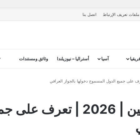
ملفات تعريف الإرتباط
اتصل بنا
ريقيا
آسيا
أستراليا – نيوزيلندا
وثائق ومستندات
دول بدون فيزا للعراقيين | 26