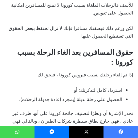
للأسف فالرحلات الملغاة بسبب كورونا لا تمنح للمسافرين امكانية
الحصول على تعويض.
لكن ورغم ذلك فبصفتك مسافرا فإنك لا تزال تحتفظ ببعض الحقوق
التي تستطيع الحصول عليها
حقوق المسافرين بعد الغاء الرحلة بسبب
كورونا :
إذا تم إلغاء رحلتك بسبب فيروس كورونا ، فيحق لك:
استرداد كامل لتذكرتك؛ أو
الحصول على رحلة بديلة (بمجرد إعادة جدولة الرحلات).
تجدر الإشارة أن ونظرًا لتصنيف جائحة كورونا على أنها ظرف غير
عادي ، فهي خارج نطاق سيطرة شركات الطيران ، وبالتالي فهي
غير ملزمة بتقديم تعويض . يشمل ذلك الرحلات من وإلى أي مناطق
متأثرة بتحذير أو حظر سفر.
يسبوك
‫X
ماسنجر
واتساب