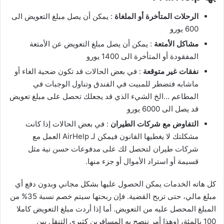
الرحلات المتأخرة أو الملغاة
: يمكن أن يصل مبلغ التعويض الى
600 يورو
مشاكل الأمتعة
: يمكن أن يصل مبلغ التعويض عن الأمتعة
المفقودة أو المتأخرة الى 1400 يورو
نفقات غير متوقعة
: في بعض الحالات قد تكون ضحية الغاء أو
ماشابه فتضطر للمبيت في الفندق وتناول الوجبات في
المطاعم …الخ الشيء الذي قد يجعلك تحصل على مبلغ تعويض
قد يصل الى 6000 يورو
التفاوض مع شركات الطيران
: في بعض الحالات إذا كانت
مشكلتك لا يغطيها القانون فيمكن لـ AirHelp العمل مع
شركات طيران لتحصل لك على مدفوعات حسن نية مثل
قسيمة أو استراد الأموال أو جزء منها.
كل هاته الخدمات يمكن الحصول عليها بشكل مجاني وبدون دفع أي
مبلغ مالي، حتى تربح القضية. فإن ربحتها سيتم خصم نسبة 35% من
المبلغ المحصل عليه من التعويض. أما إذا أردت مبلغ التعويض كاملا
100 بالمئة، (وهذا أمر ننصح به المسافرين كثيري التنقل بين