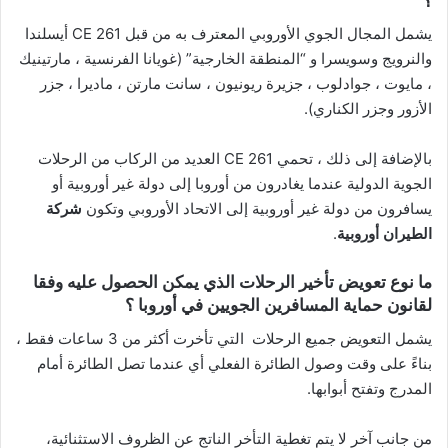
؟
يشمل المجال الجوي الأوروبي المعترف به من قبل CE 261 أيسلندا
والنرويج وسويسرا و “المنطقة الخارجية” (غويانا الفرنسية ، مارتينيك
، مايوت ، جوادلوب ، جزيرة ريونيون ، سانت مارتن ، ماديرا ، جزر
الأزور وجزر الكناري).
بالإضافة إلى ذلك ، تحمي CE 261 العديد من الركاب من الرحلات
الجوية الدولية عندما يغادرون من أوروبا إلى دولة غير أوروبية أو
يسافرون من دولة غير أوروبية إلى الاتحاد الأوروبي وتكون
شركة
الطيران أوروبية
.
ما نوع تعويض تأخير الرحلات الذي يمكن الحصول عليه وفقا
لقانون حماية المسافرين الجويين في أوروبا ؟
يشمل التعويض جميع الرحلات التي تأخرت أكثر من 3 ساعات فقط ،
بناءً على وقت وصول الطائرة الفعلي أي عندما تصل الطائرة أمام
المدرج وتفتح أبوابها.
من جانب آخر لا يتم تغطية التأخر الناتج عن الظروف الاستثنائية،