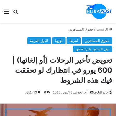
الق
ابحث في
الرئيسية
/
حقوق المسافرين
حقوق المسافرين
أمريكا
أوروبا
الدول العربية
دول الشنغن /فيزا شنغن
تعويض تأخير الرحلات (أو إلغائها) |
600 يورو في انتظارك لو تحققت
فيك هذه الشروط
أرسل
خالد التازي
آخر تحديث: 6 أكتوبر، 2026
6
13 دقائق
بريدا
إلكترونيا