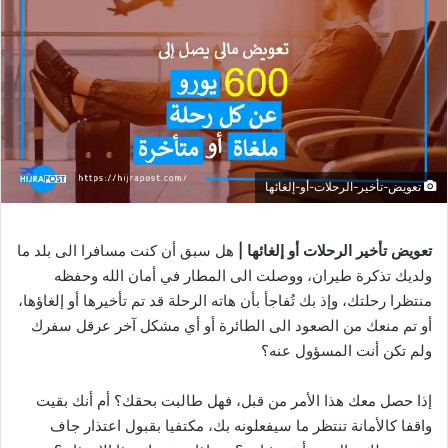
تعويض-تأخير-الرحلات-أو-إلغائها
تعويض تأخير الرحلات أو إلغائها |
هل سبق أن كنت مسافرا الى بلد ما
ولديك تذكرة طيران، ووصلت الى المطار في أمان الله وحفظه
منتظرا رحلتك، وإذ بك تُفاجأ بأن هاته الرحلة قد تم تأخيرها أو إلغاؤها،
أو تم منعك من الصعود الى الطائرة أو أي مشكل آخر عرقل سفرك
ولم تكن أنت المسؤول عنه؟
إذا حصل معك هذا الأمر من قبل، فهل طالبت بحقك؟ أم أنك بقيت
واقفا كالأمانة تنتظر ما سيفعلونه بك، مكتفيا بقبول اعتذار جاف