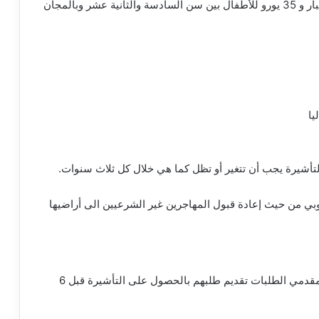
ما كان معمول به هو أن رسوم تأشيرة تبلغ 60 يورو للكبار و 35 يورو للأطفال بين سن السادسة والثانية عشر وبالمجان
 التأشيرة يجب أن تتغير أو تظل كما هي خلال كل ثلاث سنوات.
روبي من حيث إعادة قبول المهاجرين غير الشرعيين الى أراضيها
بعد التعديلات التي عرفتها تأشيرة شنغن أصبح بامكان مقدمي الطلبات تقديم طلبهم بالحصول على التأشيرة قبل 6