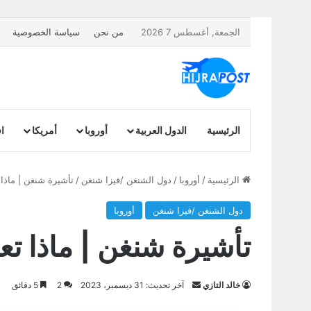
الجمعة, أغسطس 7 2026
من نحن
سياسة الخصوصية
الرئيسية
الدول العربية
أوروبا
أمريكا
اف
الرئيسية
/
أوروبا
/
دول الشنغن /فيزا شنغن
/
تأشيرة شنغن | ماذا
دول الشنغن /فيزا شنغن
أوروبا
تأشيرة شنغن | ماذا ت
أرسل
خالد التازي
آخر تحديث: 31 ديسمبر، 2023
2
5 دقائق
بريدا