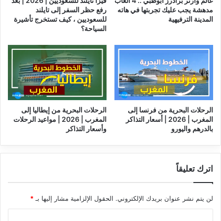
عالم وارنر براذرز أبوظبي .. 4 ألعاب
فيزا تايلند للسعوديين | 2026 | بعد
مدهشة يجب عليك تجربتها في هاته
رفع حظر السفر إلى تايلند
المدينة الترفيهية
للسعوديين ، كيف تستخرج تأشيرة
السياحة؟
الرحلات البحرية من فرنسا إلى
الرحلات البحرية من إيطاليا إلى
المغرب | 2026 | أسعار التذاكر
المغرب | 2026 | مواعيد الرحلات
بالدرهم واليورو
وأسعار التذاكر
اترك تعليقاً
لن يتم نشر عنوان بريدك الإلكتروني.
الحقول الإلزامية مشار إليها بـ
*
ا