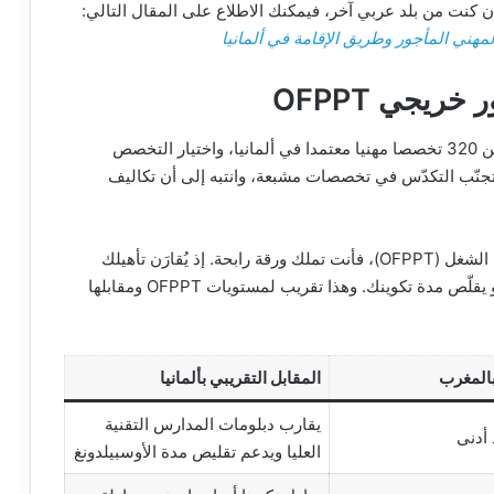
إن كنت من بلد عربي آخر، فيمكنك الاطلاع على المقال التالي:
ريجي OFPPT
تبدأ الرحلة بقرار مدروس لا بحماس عابر. أمامك أكثر من 320 تخصصا مهنيا معتمدا في ألمانيا، واختيار التخصص
نّب التكدّس في تخصصات مشبعة، وانتبه إلى أن تكاليف
إن كنت خريج أحد معاهد مكتب التكوين المهني وإنعاش الشغل (OFPPT)، فأنت تملك ورقة رابحة. إذ يُقارَن تأهيلك
المغربي بالمنظومة الألمانية، وقد يمنحك قبولا أسرع أو يقلّص مدة تكوينك. وهذا تقريب لمستويات OFPPT ومقابلها
المغرب
المقابل التقريبي بألمانيا
يقارب دبلومات المدارس التقنية
 أدنى
العليا ويدعم تقليص مدة الأوسبيلدونغ