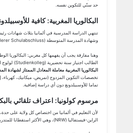
حد سنّي للتكوين نفسه.
البكالوريا المغربية: كافية للأوسبيلدون
وشهادة المدرسة المتوسطة (Mittlerer Schulabschluss)، والبكالوريا الألمانية (Abitur) التي تفتح باب الجامعة.
وهنا مفارقة يجب أن يفهمها كل مغربي: البكالوريا الوطنية
الطالب اجتياز سنة تحضيرية (Studienkolleg) لولوج التعليم العالي.
البكالوريا المغربية معاملة المعادل الممتاز لشهادة ال
تخصصات التكوين المزدوج (تمريض، ميكانيك، كهرباء، إدار
تماما للأوسبيلدونغ دون أي دراسة إضافية.
مرسوم كولونيا: اعتراف تلقائي بالبكالوري
لأن التعليم في ألمانيا من اختصاص كل ولاية على حدة، ت
الراين-فيستفاليا (NRW)، وهي الأكثر استقطابا للمتدربين، اتخذت إجراء يخدم المغاربة مباشرة.