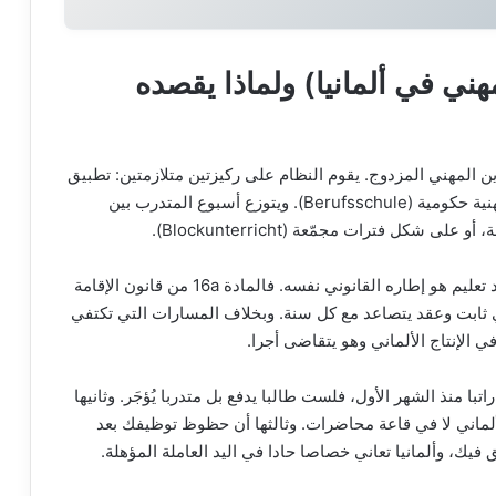
مهني في ألمانيا) ولماذا يقصده
ة ألمانية تعني التكوين المهني المزدوج. يقوم النظام على ركيزتين متلازمتين: تطبيق
عملي داخل شركة ألمانية، وتعليم نظري في مدرسة مهنية حكومية (Berufsschule). ويتوزع أسبوع المتدرب بين
شكل فترات مجمّعة (Blockunterricht).
مسار هجرة لا مجرد تعليم هو إطاره القانوني نفسه. فالمادة 16a من قانون الإقامة
 ثابت وعقد يتصاعد مع كل سنة. وبخلاف المسارات التي تكتفي
 الإنتاج الألماني وهو يتقاضى أجرا.
اتبا منذ الشهر الأول، فلست طالبا يدفع بل متدربا يُؤجَر. وثانيها
لماني لا في قاعة محاضرات. وثالثها أن حظوظ توظيفك بعد
فيك، وألمانيا تعاني خصاصا حادا في اليد العاملة المؤهلة.