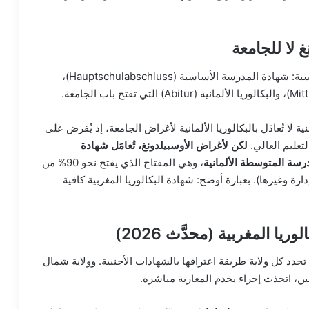
غ لا للجامعة
تنتهي الدراسة المدرسية في ألمانيا بثلاث شهادات رئيسية: شهادة المدرسة الأساسية (Hauptschulabschluss)،
 لا تُعادَل بالبكالوريا الألمانية لأغراض الجامعة، إذ يُفرض على
لكن لأغراض الأوسبيلدونغ، تُعامَل شهادة
مدرسة المتوسطة الألمانية
، وهي المفتاح الذي يفتح نحو 90% من
ة وغيرها). بعبارة أوضح: شهادة البكالوريا المغربية كافية
ا المغربية (محدَّث 2026)
حدد كل ولاية طريقة اعترافها بالشهادات الأجنبية. وولاية شمال