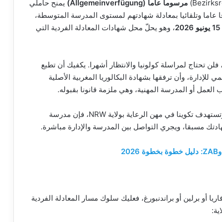
مرسوما عاما (Allgemeinverfügung)
يمنح حاملي
 عاما وتلقائيا بمعادلة شهادتهم لمستوى المدرسة المتوسطة،
15 يونيو 2026
، وهو يحلّ محل شهادات المعادلة الفردية التي
مليا، إذا حصلت على عقد أوسبيلدونغ في ولاية NRW، فلن تحتاج لمراسلة كولونيا والانتظار أشهرا. يكفيك أن تطبع
 للإدارة، وأن ترفقها بشهادة البكالوريا المغربية الأصلية
ب العمل أو المدرسة المهنية، وهي ملزمة قانونا بقبوله.
إن كنت لا تزال في المغرب وتستهدف تكوينا في مهن الرعاية بولاية NRW، فإن مدرسة
دتك مسبقا، ويجري التواصل بين المدرسة والإدارة مباشرة.
ريا أو برلين أو براندنبورغ، فعليك سلوك مسار المعادلة الفردية
ية: