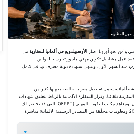
مي وآمن نحو أوروبا، صار
الأوسبيلدونغ في ألمانيا للمغاربة
من
عقد عمل هشا، بل تكوين مهني مأجور تحرسه القوانين
متدرب منذ الشهر الأول، وينتهي بشهادة دولة معترف بها في كامل
شة ألمانية يحمل تفاصيل مغربية خالصة يجهلها كثير من
لمغربية تلقائيا، وقرار السفارة الألمانية بالرباط بتعليق شهادات
telc، ونظام التصديق القنصلي الذي حلّ محل الأبوستيل، ومعاهد مكتب التكوين المهني (OFPPT) التي قد تختصر لك