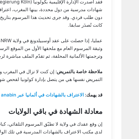
فقد أصدرت الإدارة الإقليمية بكولونيا (Bezirksregierung Köln)
شهادات مدرسية من دول محددة، بينها المغرب، اعترافا
دون طلب فردي. وقد جرى تحديث هذا المرسوم بتاريخ
كانت تُصدَر سابقا.
ع
وثيقة المرسوم العام مع ملحقها الأول من الموقع الرسمي
وترجمتها الألمانية المحلفة، ثم تقدّم الملف مباشرة لر
ملاحظة خاصة بالتمريض:
التمريض نفسها هي من يتصل بإدارة كولونيا لفحص شها
قد يهمك:
الاعتراف بالشهادات في ألمانيا عبر anabin وZAB: دليل خطوة بخطوة 2026
معادلة الشهادة في باقي الولايات
إن وقع عقدك في ولاية لا تطبّق المرسوم التلقائي، كبافا
لدى مكتب الاعتراف بالشهادات المدرسية في تلك الولا