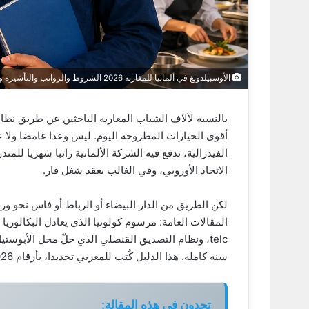
الأوسبيلدونغ في ألمانيا للمغاربة 2026 الشروط والرواتب والتأشيرة والمهن المطلوبة
بالنسبة لآلاف الشباب المغاربة الباحثين عن طريق نظا
أقوى الخيارات المطروحة اليوم. ليس وعدا غامضا ولا 
الفيدرالية، تدفع فيه الشركة الألمانية راتبا شهريا لل
الاتحاد الأوروبي، وفي الغالب بعقد شغل قار.
لكن الطريق من الدار البيضاء أو الرباط أو فاس نحو ور
المقالات العامة: مرسوم كولونيا الذي يعادل البكالوريا ا
سنة كاملة. هذا الدليل كُتب للمغربي تحديدا، بأرقام 2026 ومعلومات محقَّقة من المصادر الرسمية الألمانية مباشرة.
تجدون في هذه المقالة: