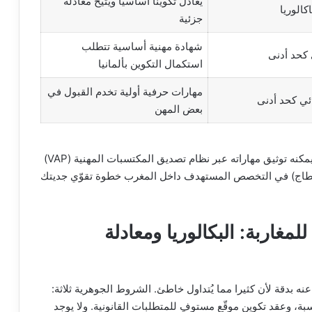
يعادل تكوينا أساسيا ويتيح معادلة
اكالوريا
جزئية
شهادة مهنية أساسية تتطلب
ي كحد أدنى
استكمال التكوين بألمانيا
مهارات حرفية أولية تخدم القبول في
ئي كحد أدنى
بعض المهن
ومن راكم خبرة عملية في المغرب دون دبلوم رسمي، يمكنه توثيق مهاراته عبر نظام تصديق المكتسبات المهنية (VAP)
 (سطاج) في التخصص المستهدف داخل المغرب خطوة تقوّي جديتك
لمغاربة: البكالوريا ومعادلة
 بدقة لأن كثيرا مما يُتداول خاطئ. الشروط الجوهرية ثلاثة:
B1، وشهادة دراسية مناسبة، وعقد تكوين موقّع مستوفٍ للمتطلبات القانونية. ولا يوجد