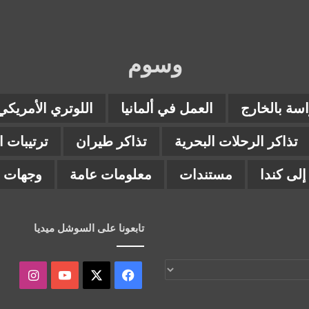
وسوم
اسة بالخارج
العمل في ألمانيا
اللوتري الأمريكي
تذاكر الرحلات البحرية
تذاكر طيران
ترتيبات 
لى كندا
مستندات
معلومات عامة
وجهات ب
تابعونا على السوشل ميديا
‫X
فيسبوك
‫YouTube
انستقر