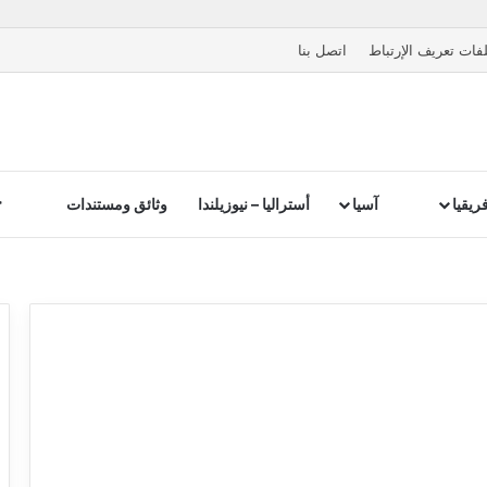
فات تعريف الإرتباط
اتصل بنا
ريقيا
آسيا
أستراليا – نيوزيلندا
وثائق ومستندات
يز شنطة السفر بأهم المستلزمات الت