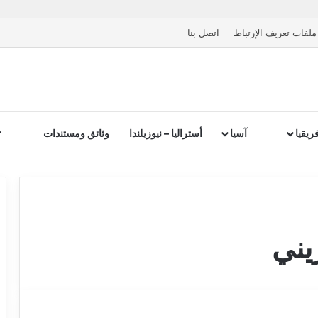
ملفات تعريف الإرتباط
اتصل بنا
ريقيا
آسيا
أستراليا – نيوزيلندا
وثائق ومستندات
يني