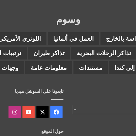
وسوم
اسة بالخارج
العمل في ألمانيا
اللوتري الأمريكي
تذاكر الرحلات البحرية
تذاكر طيران
ترتيبات 
لى كندا
مستندات
معلومات عامة
وجهات ب
تابعونا على السوشل ميديا
‫X
فيسبوك
‫YouTube
انستقر
حول الموقع