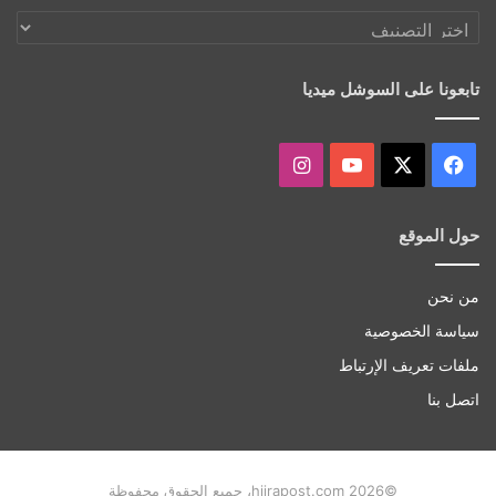
اكتشف
أكثر
تابعونا على السوشل ميديا
‫X
فيسبوك
‫YouTube
انستقرام
حول الموقع
من نحن
سياسة الخصوصية
ملفات تعريف الإرتباط
اتصل بنا
©hijrapost.com 2026، جميع الحقوق محفوظة