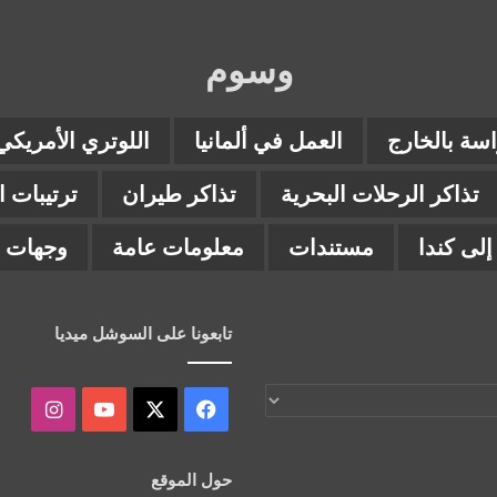
وسوم
اسة بالخارج
العمل في ألمانيا
اللوتري الأمريكي
تذاكر الرحلات البحرية
تذاكر طيران
ترتيبات 
لى كندا
مستندات
معلومات عامة
وجهات ب
تابعونا على السوشل ميديا
‫X
فيسبوك
‫YouTube
انستقر
حول الموقع