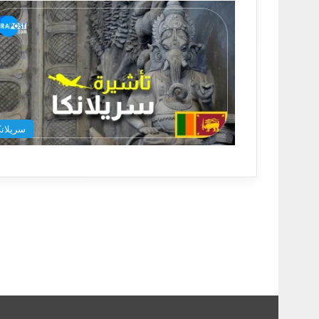
سريلانك