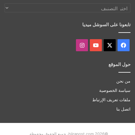
اكتشف
أكثر
تابعونا على السوشل ميديا
‫X
فيسبوك
‫YouTube
انستقرام
حول الموقع
من نحن
سياسة الخصوصية
ملفات تعريف الإرتباط
اتصل بنا
©hijrapost.com 2026، جميع الحقوق محفوظة