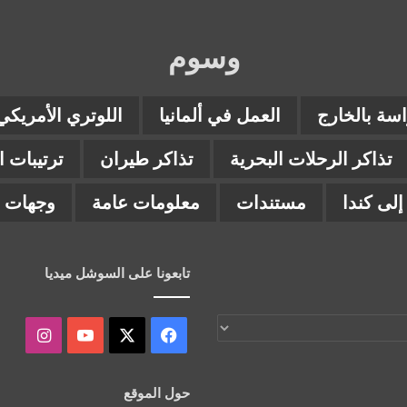
وسوم
اسة بالخارج
العمل في ألمانيا
اللوتري الأمريكي
تذاكر الرحلات البحرية
تذاكر طيران
ترتيبات 
لى كندا
مستندات
معلومات عامة
وجهات ب
تابعونا على السوشل ميديا
‫X
فيسبوك
‫YouTube
انستقر
حول الموقع