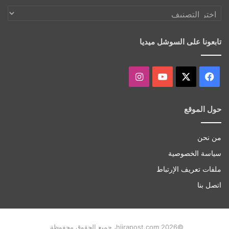
اكتشف
أكثر
تابعونا على السوشل ميديا
‫X
فيسبوك
‫YouTube
انستقرام
حول الموقع
من نحن
سياسة الخصوصية
ملفات تعريف الإرتباط
اتصل بنا
©hijrapost.com 2026، جميع الحقوق محفوظة