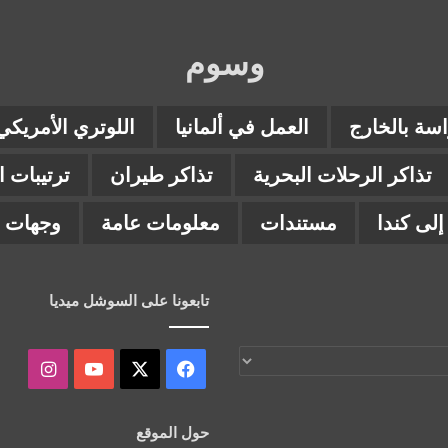
وسوم
اسة بالخارج
العمل في ألمانيا
اللوتري الأمريكي
تذاكر الرحلات البحرية
تذاكر طيران
ترتيبات 
لى كندا
مستندات
معلومات عامة
وجهات ب
تابعونا على السوشل ميديا
‫X
فيسبوك
‫YouTube
انستقر
حول الموقع