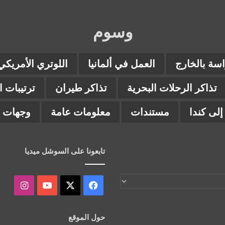
وسوم
اسة بالخارج
العمل في ألمانيا
اللوتري الأمريكي
تذاكر الرحلات البحرية
تذاكر طيران
ترتيبات 
لى كندا
مستندات
معلومات عامة
وجهات ب
تابعونا على السوشل ميديا
‫X
فيسبوك
‫YouTube
انستقر
حول الموقع