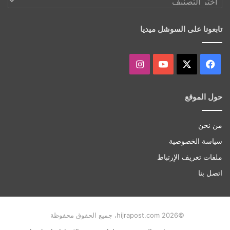
أكثر
تابعونا على السوشل ميديا
‫X
فيسبوك
‫YouTube
انستقرام
حول الموقع
من نحن
سياسة الخصوصية
ملفات تعريف الإرتباط
اتصل بنا
©hijrapost.com 2026، جميع الحقوق محفوظة