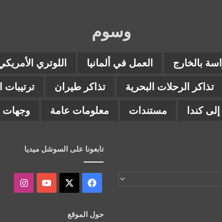
وسوم
اسة بالخارج
العمل في ألمانيا
اللوتري الأمريكي
تذاكر الرحلات البحرية
تذاكر طيران
ترتيبات 
لى كندا
مستندات
معلومات عامة
وجهات ب
تابعونا على السوشل ميديا
‫X
فيسبوك
‫YouTube
انستقر
حول الموقع