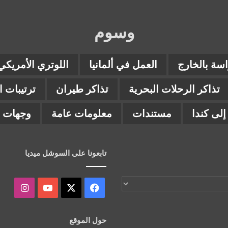
وسوم
اسة بالخارج
العمل في ألمانيا
اللوتري الأمريكي
تذاكر الرحلات البحرية
تذاكر طيران
ترتيبات 
لى كندا
مستندات
معلومات عامة
وجهات ب
تابعونا على السوشل ميديا
‫X
فيسبوك
‫YouTube
انستقر
حول الموقع