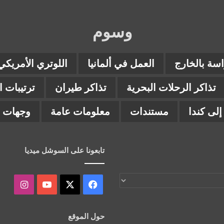
وسوم
اسة بالخارج
العمل في ألمانيا
اللوتري الأمريكي
تذاكر الرحلات البحرية
تذاكر طيران
ترتيبات 
لى كندا
مستندات
معلومات عامة
وجهات ب
تابعونا على السوشل ميديا
‫X
فيسبوك
‫YouTube
انستقر
حول الموقع