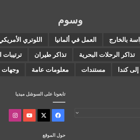
وسوم
اسة بالخارج
العمل في ألمانيا
اللوتري الأمريكي
تذاكر الرحلات البحرية
تذاكر طيران
ترتيبات 
لى كندا
مستندات
معلومات عامة
وجهات ب
تابعونا على السوشل ميديا
‫X
فيسبوك
‫YouTube
انستقر
حول الموقع