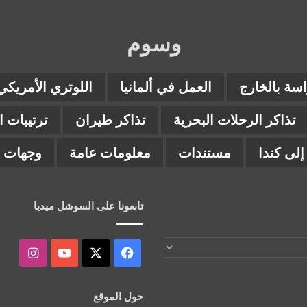
وسوم
اسة بالخارج
العمل في ألمانيا
اللوتري الأمريكي
تذاكر الرحلات البحرية
تذاكر طيران
ترتيبات 
لى كندا
مستندات
معلومات عامة
وجهات ب
تابعونا على السوشل ميديا
‫X
فيسبوك
‫YouTube
انستقر
حول الموقع