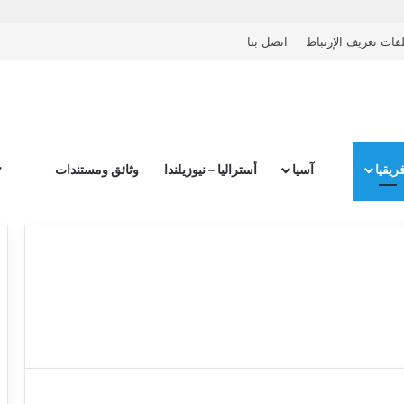
فات تعريف الإرتباط
اتصل بنا
ريقيا
آسيا
أستراليا – نيوزيلندا
وثائق ومستندات