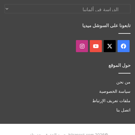
اكتشف
أكثر
تابعونا على السوشل ميديا
‫X
فيسبوك
‫YouTube
انستقرام
حول الموقع
من نحن
سياسة الخصوصية
ملفات تعريف الإرتباط
اتصل بنا
©hijrapost.com 2026، جميع الحقوق محفوظة