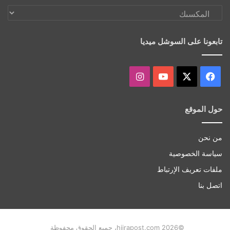
اكتشف
أكثر
تابعونا على السوشل ميديا
‫X
فيسبوك
‫YouTube
انستقرام
حول الموقع
من نحن
سياسة الخصوصية
ملفات تعريف الإرتباط
اتصل بنا
©hijrapost.com 2026، جميع الحقوق محفوظة