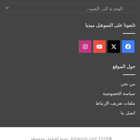
اكتشف
أكثر
تابعونا على السوشل ميديا
‫X
فيسبوك
‫YouTube
انستقرام
حول الموقع
من نحن
سياسة الخصوصية
ملفات تعريف الإرتباط
اتصل بنا
©hijrapost.com 2026، جميع الحقوق محفوظة