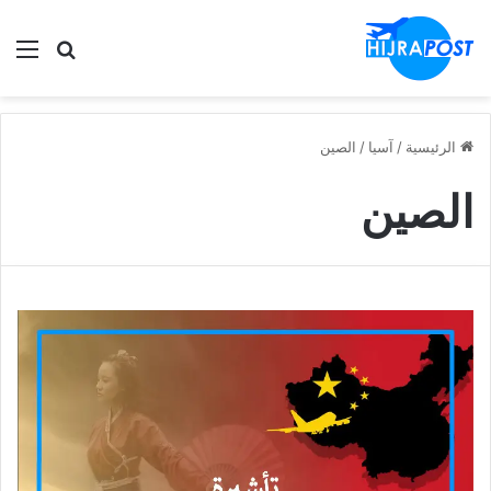
الق
ابحث في
الرئيسية
/
آسيا
/
الصين
الصين