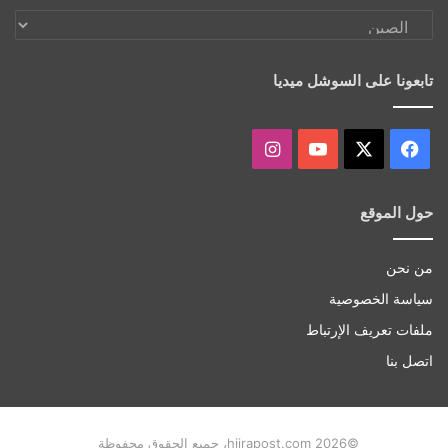
اكتشف
أكثر
تابعونا على السوشل ميديا
‫X
فيسبوك
‫YouTube
انستقرام
حول الموقع
من نحن
سياسة الخصوصية
ملفات تعريف الإرتباط
اتصل بنا
©hijrapost.com 2026، جميع الحقوق محفوظة