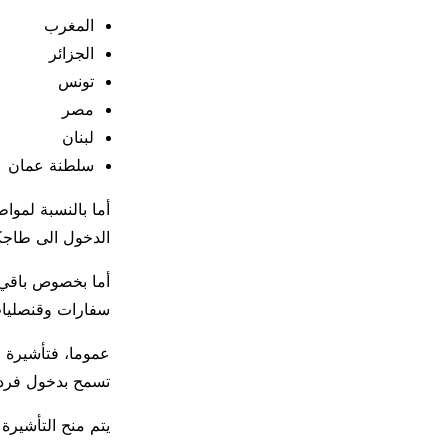
المغرب
الجزائر
تونس
مصر
لبنان
سلطنة عمان
أما بالنسبة لموا
الدخول الى طاجكستا
أما بخصوص باقي 
سفارات وقنصليات
عموما، فتأشيرة ط
تسمح بدخول فردي
يتم منح التأشيرة 