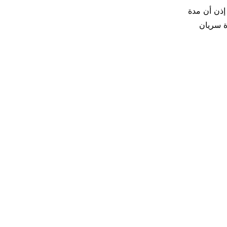
إذن أن مدة
ن لمدة 60 يوما خلال فترة سريان