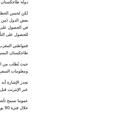
دولة طاجكستان 
لكن لحسن الحظ أ
بعض الدول (من ب
في الحصول على ها
للحصول على التأ
فمواطني المغرب 
طاجكستان البسيط 
حيث يُطلب من ال
ومعلومات السفر ،
تجدر الإشارة أن
عبر الإنترنت قبل 15 يوما من السفر، وذلك لإتاحة الوقت الكافي للمعالجة والمواف
خلال فترة 90 يوما المحددة في التأشيرة.