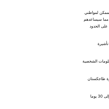
ممكن لمواطني
 مما سيساعدهم
 على الحدود
تأشيرة
علومات الشخصية
رة طاجكستان
عموما تسمح تأشيرة طاجيكستان الإلكترونية للمغاربة بالإقامة في هذا البلد لمدة تصل إلى 30 يوما