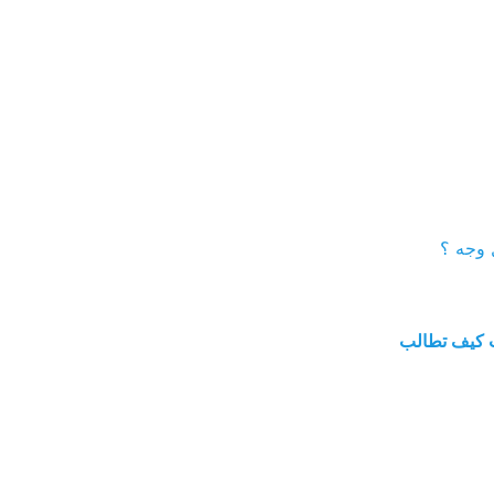
 وجه ؟
 يورو كتعويض إذا عرفت كيف تطالب