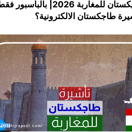
فيزا طاجيكستان للمغاربة 2026| بالب
رة طاجكستان الالكترونية؟