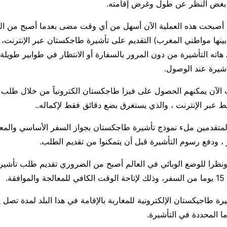
بغض النظر عن طول وغرض إقامته.
صبحت هذه العملية الآن أسهل من أي وقت مضى بعدما أصبح من ال
ينها مواطني المغرب) التقديم على تأشيرة طاجكستان عبر الإنترنت،
ته التأشيرة من دون المرور بالسفارة أو الانتظار في طوابير طويلة
شيرة عند الوصول.
الآن يمكنهم الحصول على فيزا طاجكستان الكترونياََ من خلال طلب 
عبر الإنترنت ، والذي يستغرق بضع دقائق فقط لإكماله..
متقدمين ملء نموذج تأشيرة طاجكستان بجواز السفر الأساسي والم
 ودفع رسوم التأشيرة قبل أن يتمكنوا من تقديم الطلب.
ه ونظرا للوضع الوبائي في العالم أصبح من الضروري تقديم طلب تأشي
قة.