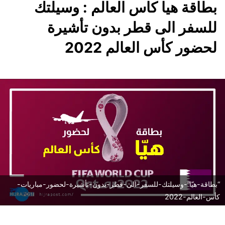
بطاقة هيا كاس العالم : وسيلتك
للسفر الى قطر بدون تأشيرة
لحضور كأس العالم 2022
“بطاقة-هيّا”-وسيلتك-للسفر-الى-قطر-بدون-تأشيرة-لحضور-مباريات-
كأس-العالم-2022